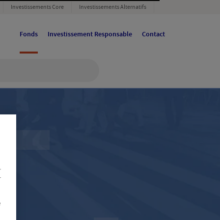
Investissements Core
Investissements Alternatifs
Fonds
Investissement Responsable
Contact
r
r
e