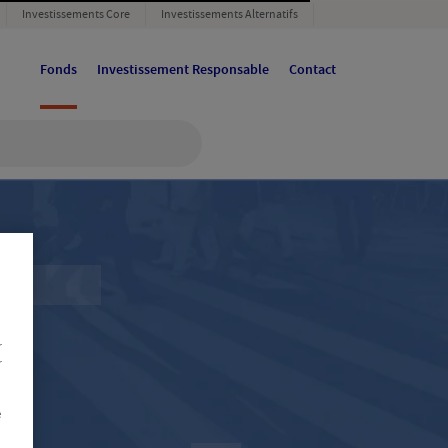
Investissements Core
Investissements Alternatifs
Fonds
Investissement Responsable
Contact
r
r
e