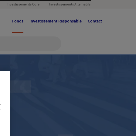
Investissements Core
Investissements Alternatifs
Fonds
Investissement Responsable
Contact
r
r
e