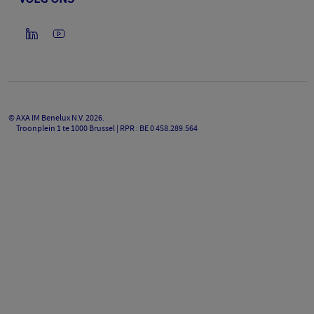
©
AXA IM Benelux N.V.
2026
.
Troonplein 1 te 1000 Brussel | RPR : BE 0 458.289.564