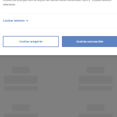
cookies die onze partners en wijzelf van derden willen verzamelen, kunt u "Cookies beheren"
selecteren.
Cookies beheren
Cookies weigeren
Cookies aanvaarden