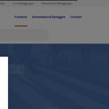
rate
Core Beleggingen
Alternatieve Beleggingen
Fondsen
Verantwoord beleggen
Contact