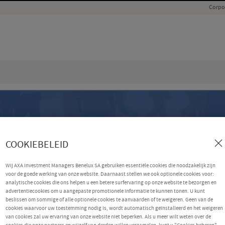
Corpo
COOKIEBELEID
Wij AXA Investment Managers Benelux SA gebruiken essentiële cookies die noodzakelijk zijn
voor de goede werking van onze website. Daarnaast stellen we ook optionele cookies voor:
analytische cookies die ons helpen u een betere surfervaring op onze website te bezorgen en
advertentiecookies om u aangepaste promotionele informatie te kunnen tonen. U kunt
beslissen om sommige of alle optionele cookies te aanvaarden of te weigeren. Geen van de
cookies waarvoor uw toestemming nodig is, wordt automatisch geïnstalleerd en het weigeren
van cookies zal uw ervaring van onze website niet beperken. Als u meer wilt weten over de