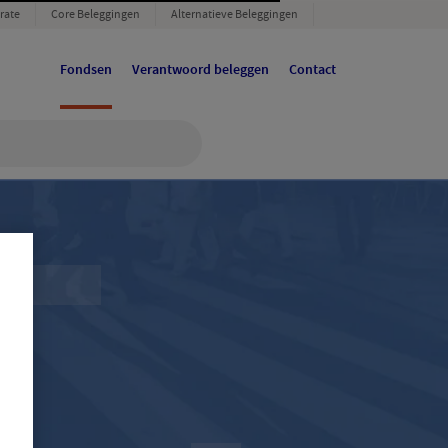
rate
Core Beleggingen
Alternatieve Beleggingen
Fondsen
Verantwoord beleggen
Contact