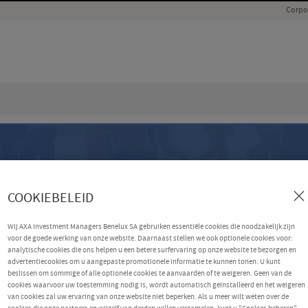
Corpo
COOKIEBELEID
Wij AXA Investment Managers Benelux SA gebruiken essentiële cookies die noodzakelijk zijn
voor de goede werking van onze website. Daarnaast stellen we ook optionele cookies voor:
analytische cookies die ons helpen u een betere surfervaring op onze website te bezorgen en
advertentiecookies om u aangepaste promotionele informatie te kunnen tonen. U kunt
beslissen om sommige of alle optionele cookies te aanvaarden of te weigeren. Geen van de
cookies waarvoor uw toestemming nodig is, wordt automatisch geïnstalleerd en het weigeren
van cookies zal uw ervaring van onze website niet beperken. Als u meer wilt weten over de