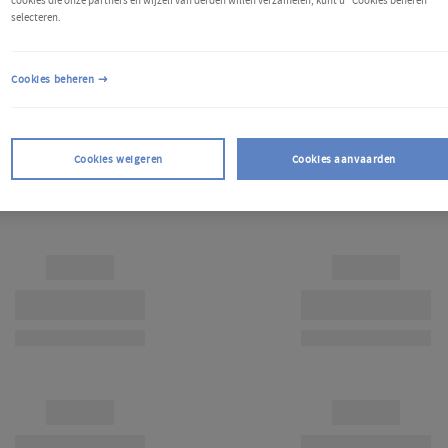
cookies die onze partners en wijzelf van derden willen verzamelen, kunt u "Cookies beheren"
selecteren.
Cookies beheren
Cookies weigeren
Cookies aanvaarden