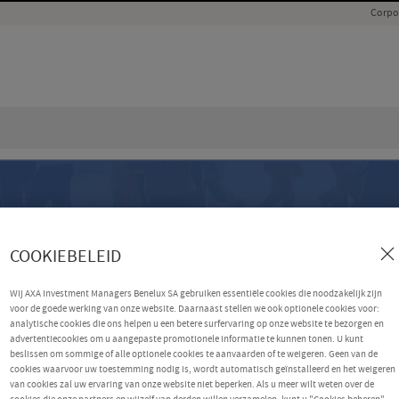
Corpo
COOKIEBELEID
Wij AXA Investment Managers Benelux SA gebruiken essentiële cookies die noodzakelijk zijn
voor de goede werking van onze website. Daarnaast stellen we ook optionele cookies voor:
analytische cookies die ons helpen u een betere surfervaring op onze website te bezorgen en
advertentiecookies om u aangepaste promotionele informatie te kunnen tonen. U kunt
beslissen om sommige of alle optionele cookies te aanvaarden of te weigeren. Geen van de
cookies waarvoor uw toestemming nodig is, wordt automatisch geïnstalleerd en het weigeren
van cookies zal uw ervaring van onze website niet beperken. Als u meer wilt weten over de