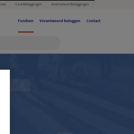
rate
Core Beleggingen
Alternatieve Beleggingen
Fondsen
Verantwoord beleggen
Contact