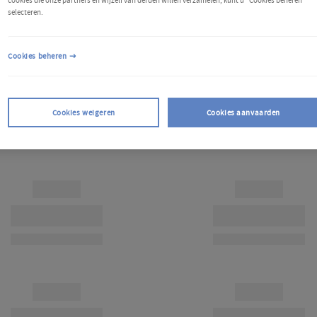
cookies die onze partners en wijzelf van derden willen verzamelen, kunt u "Cookies beheren"
selecteren.
Cookies beheren
Cookies weigeren
Cookies aanvaarden