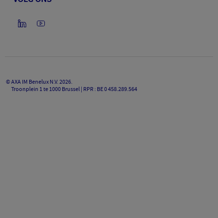
©
AXA IM Benelux N.V.
2026
.
Troonplein 1 te 1000 Brussel | RPR : BE 0 458.289.564