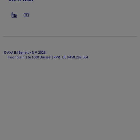
©
AXA IM Benelux N.V.
2026
.
Troonplein 1 te 1000 Brussel | RPR : BE 0 458.289.564