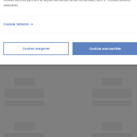
cookies die onze partners en wijzelf van derden willen verzamelen, kunt u "Cookies beheren"
selecteren.
Cookies beheren
Cookies weigeren
Cookies aanvaarden