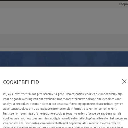
Corpo
COOKIEBELEID
Wij AXA Investment Managers Benelux SA gebruiken essentiële cookies die noodzakelijk zijn
voor de goede werking van onze website. Daarnaast stellen we ook optionele cookies voor:
analytische cookies die ons helpen u een betere surfervaring op onze website te bezorgen en
advertentiecookies om u aangepaste promotionele informatie te kunnen tonen. U kunt
beslissen om sommige of alle optionele cookies te aanvaarden of te weigeren. Geen van de
cookies waarvoor uw toestemming nodig is, wordt automatisch geïnstalleerd en het weigeren
van cookies zal uw ervaring van onze website niet beperken. Als u meer wilt weten over de