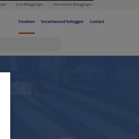
rate
Core Beleggingen
Alternatieve Beleggingen
Fondsen
Verantwoord beleggen
Contact