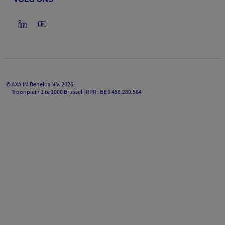
©
AXA IM Benelux N.V.
2026
.
Troonplein 1 te 1000 Brussel | RPR : BE 0 458.289.564