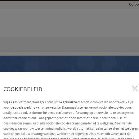
Corpo
COOKIEBELEID
Wij AXA Investment Managers Benelux SA gebruiken essentiële cookies die noodzakelijk zijn
voor de goede werking van onze website. Daarnaast stellen we ook optionele cookies voor:
analytische cookies die ons helpen u een betere surfervaring op onze website te bezorgen en
advertentiecookies om u aangepaste promotionele informatie te kunnen tonen. U kunt
beslissen om sommige of alle optionele cookies te aanvaarden of te weigeren. Geen van de
cookies waarvoor uw toestemming nodig is, wordt automatisch geïnstalleerd en het weigeren
van cookies zal uw ervaring van onze website niet beperken. Als u meer wilt weten over de