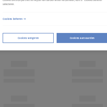
cookies die onze partners en wijzelf van derden willen verzamelen, kunt u "Cookies beheren"
selecteren.
Cookies beheren
Cookies weigeren
Cookies aanvaarden