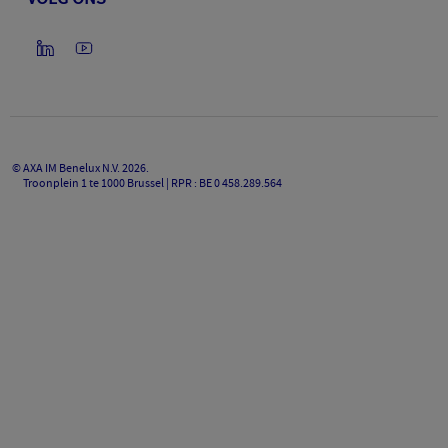
©
AXA IM Benelux N.V.
2026
.
Troonplein 1 te 1000 Brussel | RPR : BE 0 458.289.564