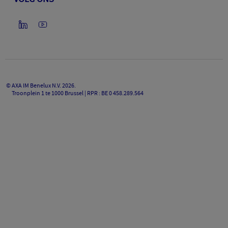
©
AXA IM Benelux N.V.
2026
.
Troonplein 1 te 1000 Brussel | RPR : BE 0 458.289.564