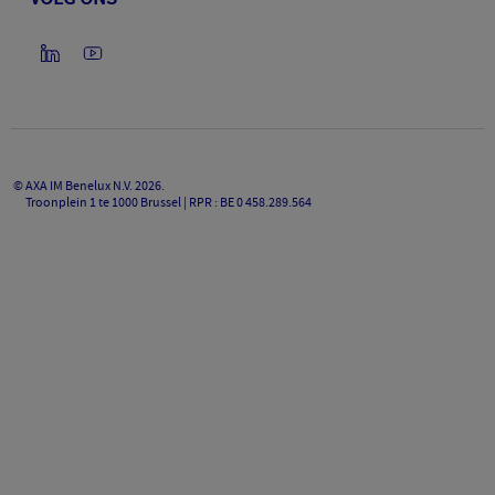
©
AXA IM Benelux N.V.
2026
.
Troonplein 1 te 1000 Brussel | RPR : BE 0 458.289.564