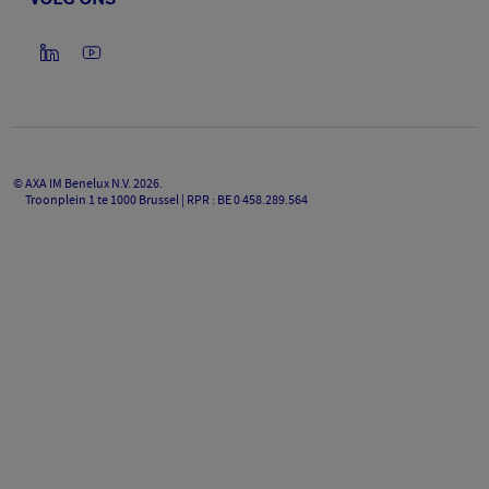
©
AXA IM Benelux N.V.
2026
.
Troonplein 1 te 1000 Brussel | RPR : BE 0 458.289.564