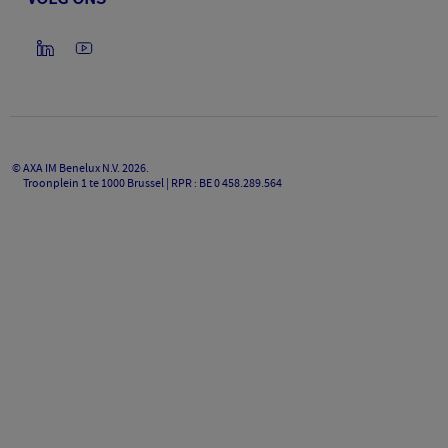
©
AXA IM Benelux N.V.
2026
.
Troonplein 1 te 1000 Brussel | RPR : BE 0 458.289.564