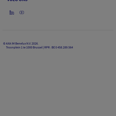
©
AXA IM Benelux N.V.
2026
.
Troonplein 1 te 1000 Brussel | RPR : BE 0 458.289.564