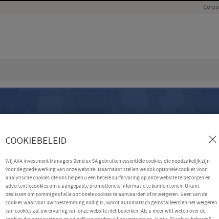
Corpo
COOKIEBELEID
Wij AXA Investment Managers Benelux SA gebruiken essentiële cookies die noodzakelijk zijn
voor de goede werking van onze website. Daarnaast stellen we ook optionele cookies voor:
analytische cookies die ons helpen u een betere surfervaring op onze website te bezorgen en
advertentiecookies om u aangepaste promotionele informatie te kunnen tonen. U kunt
beslissen om sommige of alle optionele cookies te aanvaarden of te weigeren. Geen van de
cookies waarvoor uw toestemming nodig is, wordt automatisch geïnstalleerd en het weigeren
van cookies zal uw ervaring van onze website niet beperken. Als u meer wilt weten over de