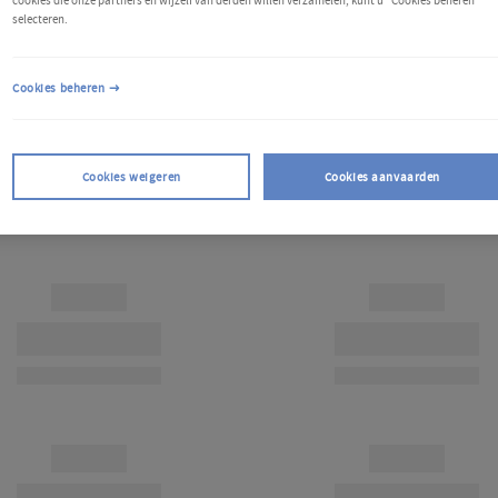
cookies die onze partners en wijzelf van derden willen verzamelen, kunt u "Cookies beheren"
selecteren.
Cookies beheren
Cookies weigeren
Cookies aanvaarden