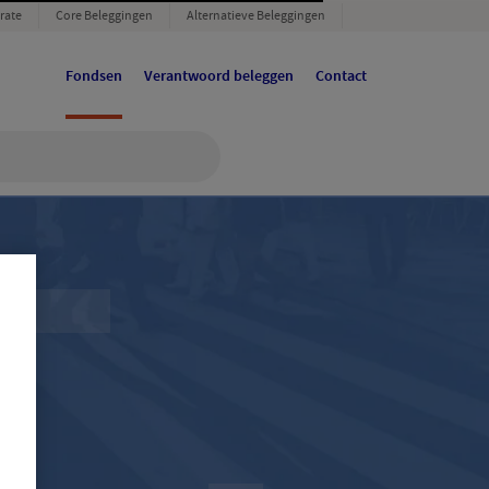
rate
Core Beleggingen
Alternatieve Beleggingen
Fondsen
Verantwoord beleggen
Contact