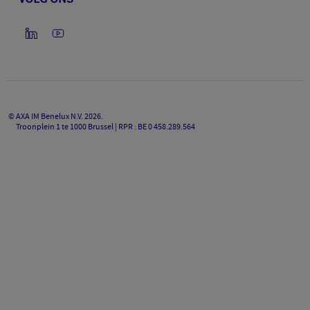
©
AXA IM Benelux N.V.
2026
.
Troonplein 1 te 1000 Brussel | RPR : BE 0 458.289.564