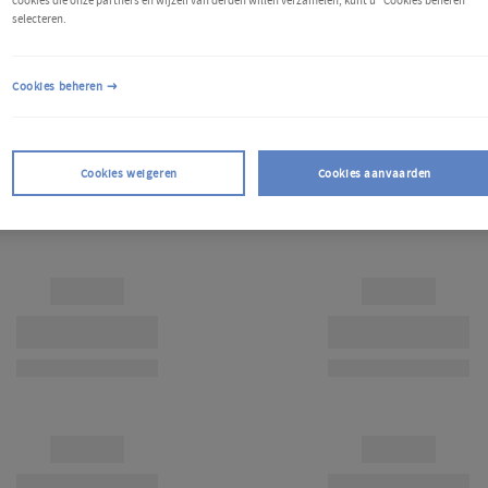
cookies die onze partners en wijzelf van derden willen verzamelen, kunt u "Cookies beheren"
selecteren.
Cookies beheren
Cookies weigeren
Cookies aanvaarden