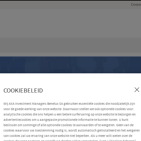
Corpo
COOKIEBELEID
Wij AXA Investment Managers Benelux SA gebruiken essentiële cookies die noodzakelijk zijn
voor de goede werking van onze website. Daarnaast stellen we ook optionele cookies voor:
analytische cookies die ons helpen u een betere surfervaring op onze website te bezorgen en
advertentiecookies om u aangepaste promotionele informatie te kunnen tonen. U kunt
beslissen om sommige of alle optionele cookies te aanvaarden of te weigeren. Geen van de
cookies waarvoor uw toestemming nodig is, wordt automatisch geïnstalleerd en het weigeren
van cookies zal uw ervaring van onze website niet beperken. Als u meer wilt weten over de