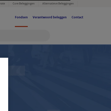
rate
Core Beleggingen
Alternatieve Beleggingen
Fondsen
Verantwoord beleggen
Contact