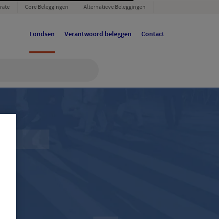
rate
Core Beleggingen
Alternatieve Beleggingen
Fondsen
Verantwoord beleggen
Contact