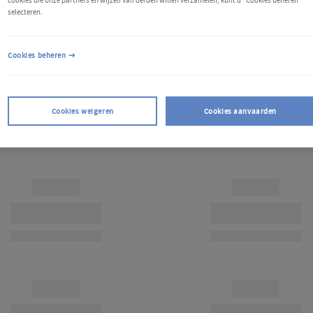
cookies die onze partners en wijzelf van derden willen verzamelen, kunt u "Cookies beheren"
selecteren.
Cookies beheren
Cookies weigeren
Cookies aanvaarden