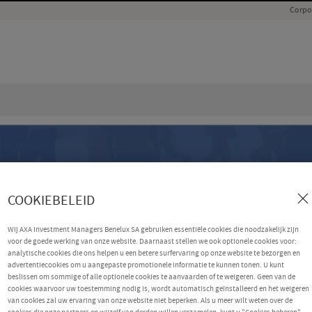
Corpo
COOKIEBELEID
Wij AXA Investment Managers Benelux SA gebruiken essentiële cookies die noodzakelijk zijn
voor de goede werking van onze website. Daarnaast stellen we ook optionele cookies voor:
analytische cookies die ons helpen u een betere surfervaring op onze website te bezorgen en
advertentiecookies om u aangepaste promotionele informatie te kunnen tonen. U kunt
beslissen om sommige of alle optionele cookies te aanvaarden of te weigeren. Geen van de
cookies waarvoor uw toestemming nodig is, wordt automatisch geïnstalleerd en het weigeren
van cookies zal uw ervaring van onze website niet beperken. Als u meer wilt weten over de