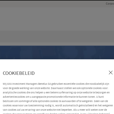
Corpo
COOKIEBELEID
Wij AXA Investment Managers Benelux SA gebruiken essentiële cookies die noodzakelijk zijn
voor de goede werking van onze website. Daarnaast stellen we ook optionele cookies voor:
analytische cookies die ons helpen u een betere surfervaring op onze website te bezorgen en
advertentiecookies om u aangepaste promotionele informatie te kunnen tonen. U kunt
beslissen om sommige of alle optionele cookies te aanvaarden of te weigeren. Geen van de
cookies waarvoor uw toestemming nodig is, wordt automatisch geïnstalleerd en het weigeren
van cookies zal uw ervaring van onze website niet beperken. Als u meer wilt weten over de