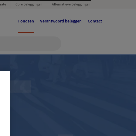
rate
Core Beleggingen
Alternatieve Beleggingen
Fondsen
Verantwoord beleggen
Contact