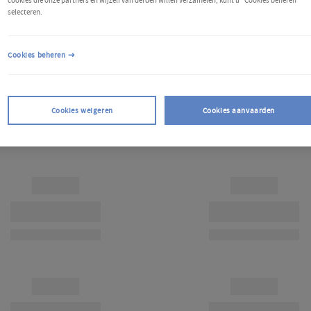
cookies die onze partners en wijzelf van derden willen verzamelen, kunt u "Cookies beheren"
selecteren.
Cookies beheren
Cookies weigeren
Cookies aanvaarden