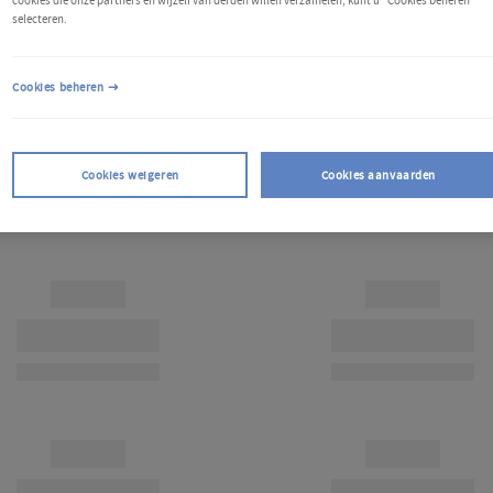
cookies die onze partners en wijzelf van derden willen verzamelen, kunt u "Cookies beheren"
selecteren.
Cookies beheren
Cookies weigeren
Cookies aanvaarden