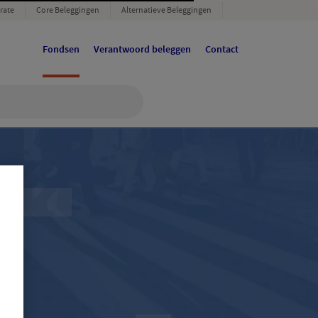
rate
Core Beleggingen
Alternatieve Beleggingen
Fondsen
Verantwoord beleggen
Contact