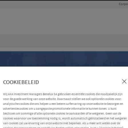
Corpo
COOKIEBELEID
Wij AXA Investment Managers Benelux SA gebruiken essentiële cookies die noodzakelijk zijn
voor de goede werking van onze website. Daarnaast stellen we ook optionele cookies voor:
analytische cookies die ons helpen u een betere surfervaring op onze website te bezorgen en
advertentiecookies om u aangepaste promotionele informatie te kunnen tonen. U kunt
beslissen om sommige of alle optionele cookies te aanvaarden of te weigeren. Geen van de
cookies waarvoor uw toestemming nodig is, wordt automatisch geïnstalleerd en het weigeren
van cookies zal uw ervaring van onze website niet beperken. Als u meer wilt weten over de