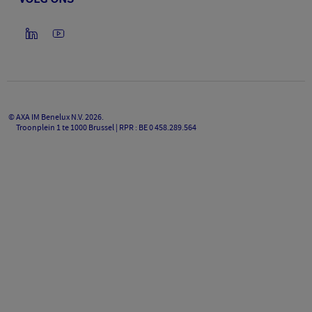
©
AXA IM Benelux N.V.
2026
.
Troonplein 1 te 1000 Brussel | RPR : BE 0 458.289.564