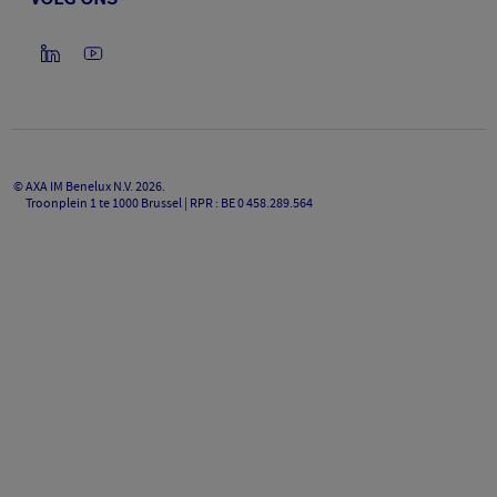
©
AXA IM Benelux N.V.
2026
.
Troonplein 1 te 1000 Brussel | RPR : BE 0 458.289.564