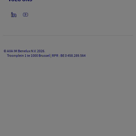
©
AXA IM Benelux N.V.
2026
.
Troonplein 1 te 1000 Brussel | RPR : BE 0 458.289.564