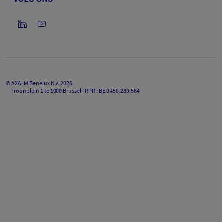
©
AXA IM Benelux N.V.
2026
.
Troonplein 1 te 1000 Brussel | RPR : BE 0 458.289.564