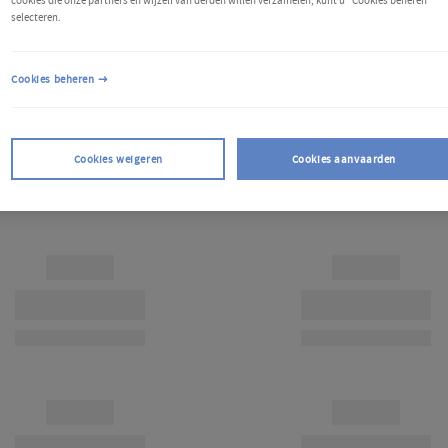
cookies die onze partners en wijzelf van derden willen verzamelen, kunt u "Cookies beheren"
selecteren.
Cookies beheren
Cookies weigeren
Cookies aanvaarden