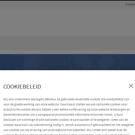
Corpo
COOKIEBELEID
Wij AXA Investment Managers Benelux SA gebruiken essentiële cookies die noodzakelijk zijn
voor de goede werking van onze website. Daarnaast stellen we ook optionele cookies voor:
analytische cookies die ons helpen u een betere surfervaring op onze website te bezorgen en
advertentiecookies om u aangepaste promotionele informatie te kunnen tonen. U kunt
beslissen om sommige of alle optionele cookies te aanvaarden of te weigeren. Geen van de
cookies waarvoor uw toestemming nodig is, wordt automatisch geïnstalleerd en het weigeren
van cookies zal uw ervaring van onze website niet beperken. Als u meer wilt weten over de