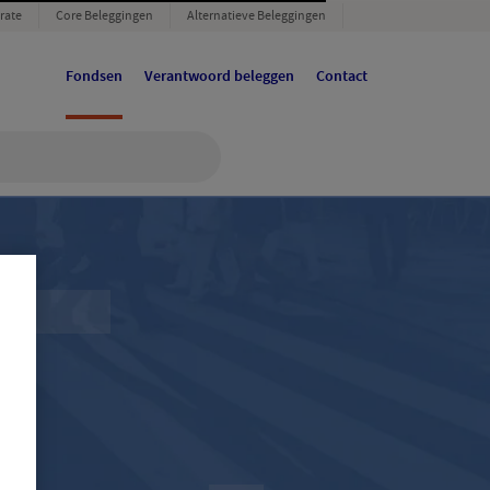
rate
Core Beleggingen
Alternatieve Beleggingen
Fondsen
Verantwoord beleggen
Contact