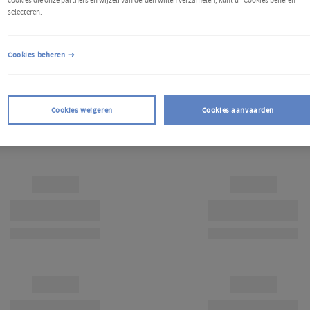
cookies die onze partners en wijzelf van derden willen verzamelen, kunt u "Cookies beheren"
selecteren.
Cookies beheren
Cookies weigeren
Cookies aanvaarden