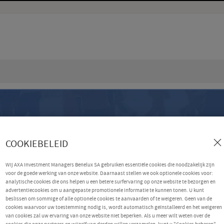
COOKIEBELEID
Wij AXA Investment Managers Benelux SA gebruiken essentiële cookies die noodzakelijk zijn
voor de goede werking van onze website. Daarnaast stellen we ook optionele cookies voor:
analytische cookies die ons helpen u een betere surfervaring op onze website te bezorgen en
advertentiecookies om u aangepaste promotionele informatie te kunnen tonen. U kunt
beslissen om sommige of alle optionele cookies te aanvaarden of te weigeren. Geen van de
cookies waarvoor uw toestemming nodig is, wordt automatisch geïnstalleerd en het weigeren
van cookies zal uw ervaring van onze website niet beperken. Als u meer wilt weten over de