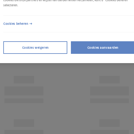
cookies die onze partners en wijzelf van derden willen verzamelen, kunt u "Cookies beheren"
selecteren.
Cookies beheren
Cookies weigeren
Cookies aanvaarden