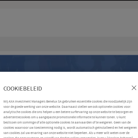
COOKIEBELEID
Wij AXA Investment Managers Benelux SA gebruiken essentiële cookies die noodzakelijk zijn
voor de goede werking van onze website. Daarnaast stellen we ook optionele cookies voor:
analytische cookies die ons helpen u een betere surfervaring op onze website te bezorgen en
advertentiecookies om u aangepaste promotionele informatie te kunnen tonen. U kunt
beslissen om sommige of alle optionele cookies te aanvaarden of te weigeren. Geen van de
cookies waarvoor uw toestemming nodig is, wordt automatisch geïnstalleerd en het weigeren
van cookies zal uw ervaring van onze website niet beperken. Als u meer wilt weten over de