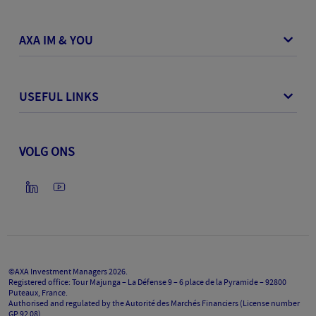
AXA IM & YOU
USEFUL LINKS
VOLG ONS
©AXA Investment Managers
2026
.
Registered office: Tour Majunga – La Défense 9 – 6 place de la Pyramide – 92800
Puteaux, France.
Authorised and regulated by the Autorité des Marchés Financiers (License number
GP 92 08).