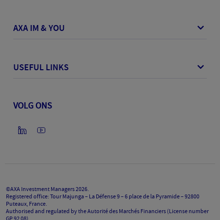
AXA IM & YOU
USEFUL LINKS
VOLG ONS
©AXA Investment Managers
2026
.
Registered office: Tour Majunga – La Défense 9 – 6 place de la Pyramide – 92800
Puteaux, France.
Authorised and regulated by the Autorité des Marchés Financiers (License number
GP 92 08).