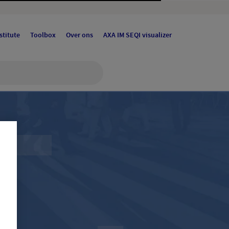
stitute
Toolbox
Over ons
AXA IM SEQI visualizer