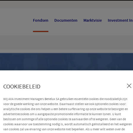
Fondsen
Documenten
Marktvisie
Investment In
COOKIEBELEID
Wij AXA Investment Managers Benelux SA gebruiken essentiële cookies die noodzakelijk zijn
voor de goede werking van onze website. Daarnaast stellen we ook optionele cookies voor:
analytische cookies die ons helpen u een betere surfervaring op onze website te bezorgen en
advertentiecookies om u aangepaste promotionele informatie te kunnen tonen. U kunt
beslissen om sommige of alle optionele cookies te aanvaarden of te weigeren. Geen van de
cookies waarvoor uw toestemming nodig is, wordt automatisch geïnstalleerd en het weigeren
van cookies zal uw ervaring van onze website niet beperken. Als u meer wilt weten over de