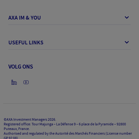
AXA IM & YOU
USEFUL LINKS
VOLG ONS
©AXA Investment Managers
2026
.
Registered office: Tour Majunga – La Défense 9 – 6 place de la Pyramide – 92800
Puteaux, France.
Authorised and regulated by the Autorité des Marchés Financiers (License number
GP 92 08).