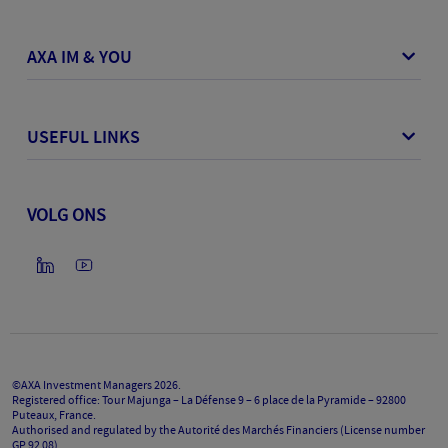
AXA IM & YOU
USEFUL LINKS
VOLG ONS
©AXA Investment Managers
2026
.
Registered office: Tour Majunga – La Défense 9 – 6 place de la Pyramide – 92800
Puteaux, France.
Authorised and regulated by the Autorité des Marchés Financiers (License number
GP 92 08).